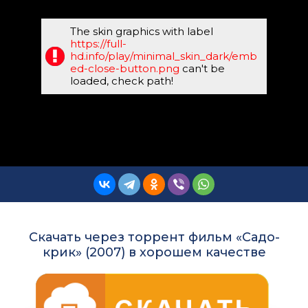
The skin graphics with label
https://full-
hd.info/play/minimal_skin_dark/emb
ed-close-button.png
can't be
loaded, check path!
Скачать через торрент фильм «Садо-
крик» (2007) в хорошем качестве