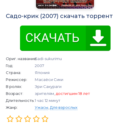
Садо-крик (2007) скачать торрент
Ориг. название:
Sadi-sukurimu
Год:
2007
Страна:
Япония
Режиссер:
Масаёси Сики
В ролях:
Эри Сакураги
Возраст:
зрителям,
достигшим 18 лет
Длительность:
1 час 12 минут
Жанр:
Ужасы
,
Для взрослых