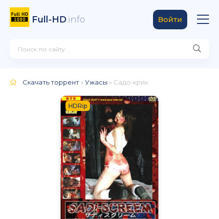
Full-HD
.info
Войти
Скачать торрент
»
Ужасы
» Садо-крик
HDRip