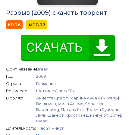
Разрыв (2009) скачать торрент
3.6
3.3
Ориг. название:
Break
Год:
2009
Страна:
Германия
Режиссер:
Маттиас Олоф Ейх
В ролях:
Аннетта Крефт, Марина Анна Айх, Ральф
Вилльман, Мила Адамс, Sebastian
Badenberg, Патрик Янс, Тельма Буабенг,
Лили Шакерт, Кристиан Джангуирт, Эстер
Маас
Длительность:
1 час 27 минут