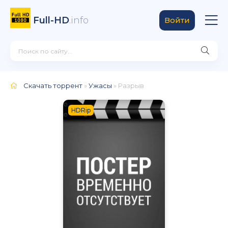
Full-HD
.info
Войти
Скачать торрент
»
Ужасы
» Разрыв
HDRip