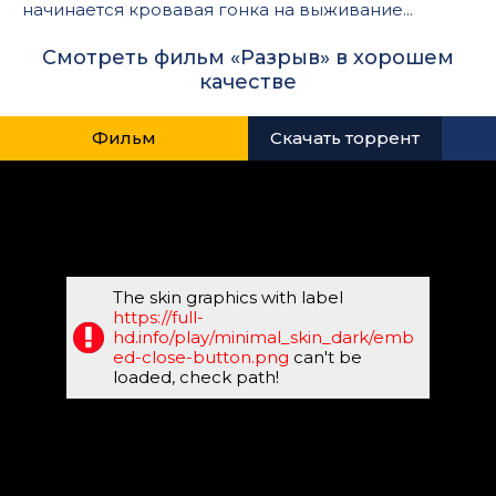
начинается кровавая гонка на выживание...
Смотреть фильм «Разрыв» в хорошем
качестве
Фильм
Скачать торрент
The skin graphics with label
https://full-
hd.info/play/minimal_skin_dark/emb
ed-close-button.png
can't be
loaded, check path!