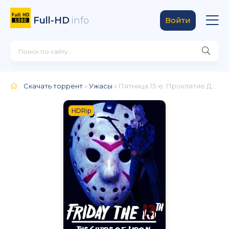
Full-HD
.info
Войти
Скачать торрент
»
Ужасы
» Пятница 13-е: Проклятие Джейсона
HDRip