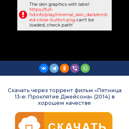
The skin graphics with label
https://full-
hd.info/play/minimal_skin_dark/emb
ed-close-button.png
can't be
loaded, check path!
Скачать через торрент фильм «Пятница
13-е: Проклятие Джейсона» (2014) в
хорошем качестве