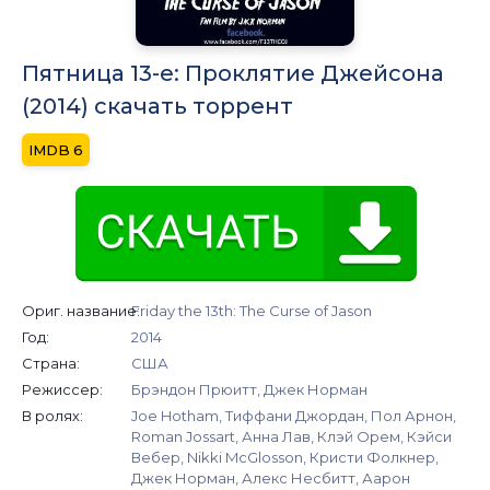
Пятница 13-е: Проклятие Джейсона
(2014) скачать торрент
6
Ориг. название:
Friday the 13th: The Curse of Jason
Год:
2014
Страна:
США
Режиссер:
Брэндон Прюитт, Джек Норман
В ролях:
Joe Hotham, Тиффани Джордан, Пол Арнон,
Roman Jossart, Анна Лав, Клэй Орем, Кэйси
Вебер, Nikki McGlosson, Кристи Фолкнер,
Джек Норман, Алекс Несбитт, Аарон