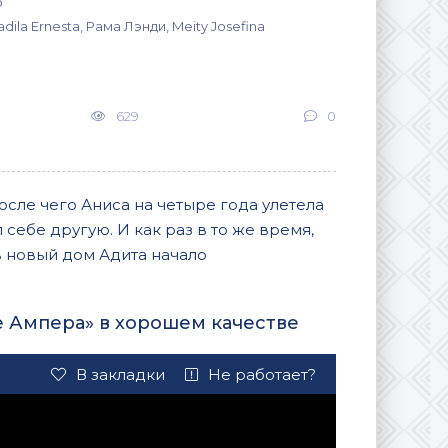
о
ila Ernesta, Рама Лэнди, Meity Josefina
629
0
осле чего Аниса на четыре года улетела
себе другую. И как раз в то же время,
 новый дом Адита начало
е Ампера» в хорошем качестве
В закладки
Не работает?