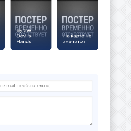
By the
Devil's
На карте не
Hands
значится