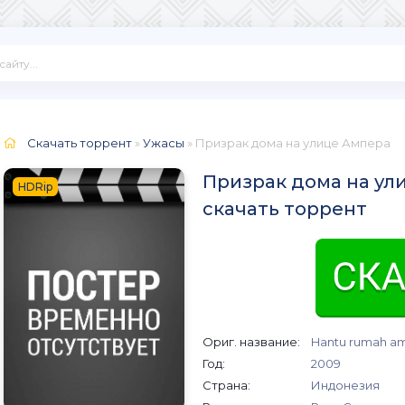
Скачать торрент
»
Ужасы
» Призрак дома на улице Ампера
Призрак дома на ул
HDRip
скачать торрент
Ориг. название:
Hantu rumah a
Год:
2009
Страна:
Индонезия