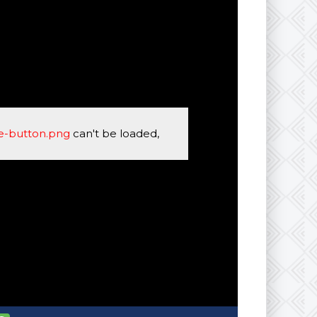
se-button.png
can't be loaded,