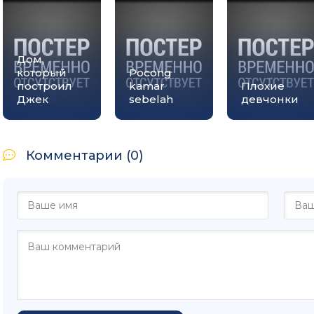
Дом,
который
Pocong
построил
kamar
Плохие
Джек
sebelah
девчонки
Комментарии (0)