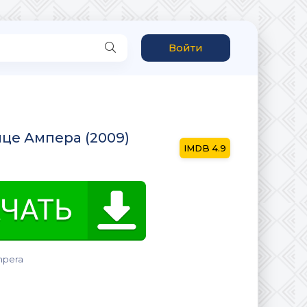
Войти
ице Ампера (2009)
4.9
mpera