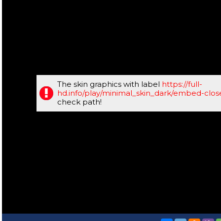
The skin graphics with label
https://full-
hd.info/play/minimal_skin_dark/embed-clo
check path!