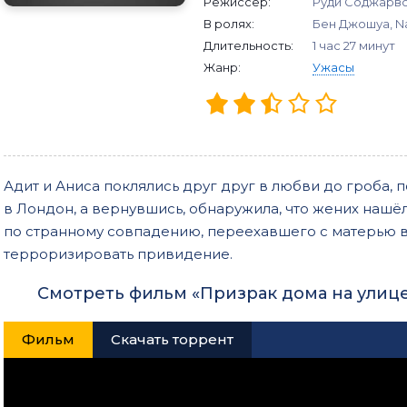
Режиссер:
Руди Соджарв
В ролях:
Бен Джошуа, Nad
Длительность:
1 час 27 минут
Жанр:
Ужасы
Адит и Аниса поклялись друг друг в любви до гроба, п
в Лондон, а вернувшись, обнаружила, что жених нашёл 
по странному совпадению, переехавшего с матерью в
терроризировать привидение.
Смотреть фильм «Призрак дома на улиц
Фильм
Скачать торрент