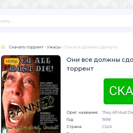
Скачать торрент
»
Ужасы
» Они все должны сдохнуть!
Они все должны сдох
HDRip
торрент
Ориг. название:
They All Must Di
Год:
1998
Страна:
США