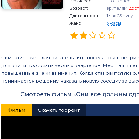
Режиссер:
Шон Уэверз
Возраст:
зрителям,
дост
Длительность:
1 час 25 минут
Жанр:
Ужасы
Симпатичная белая писательница поселяется в негрит
для книги про жизнь чёрных кварталов. Местная шпан
повышенные знаки внимания. Когда становится ясно, ч
принимается решение наказать новую соседку за вы
Смотреть фильм «Они все должны сдо
Фильм
Скачать торрент