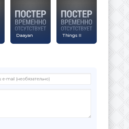
Daayan
Things II