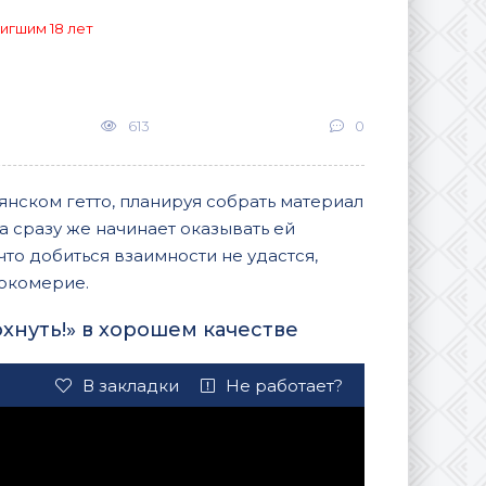
игшим 18 лет
613
0
янском гетто, планируя собрать материал
а сразу же начинает оказывать ей
то добиться взаимности не удастся,
сокомерие.
хнуть!» в хорошем качестве
В закладки
Не работает?