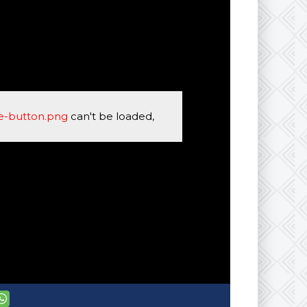
se-button.png
can't be loaded,