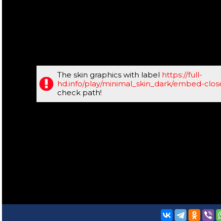
The skin graphics with label
https://full-
hd.info/play/minimal_skin_dark/embed-clo
check path!