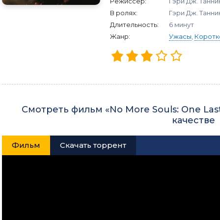
Режиссер:
Гэри Дж. Танн
В ролях:
Гэри Дж. Танни
Длительность:
6 минут
Жанр:
Ужасы
,
Коротк
Смотреть фильм «No More Souls: One Last
качестве
Фильм
Скачать торрент