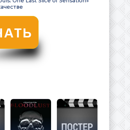
s: One Last Slice of Sensation»
качестве