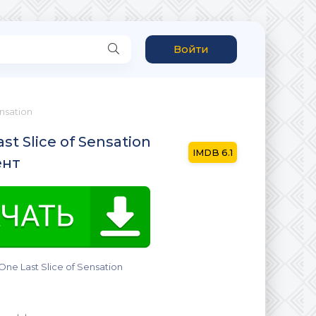
Войти
ensation
st Slice of Sensation
6.1
ент
One Last Slice of Sensation