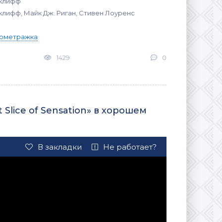
иклифф
клифф, Майк Дж. Риган, Стивен Лоуренс
ометражка
1429
0
 Slice of Sensation» в хорошем
В закладки
Не работает?