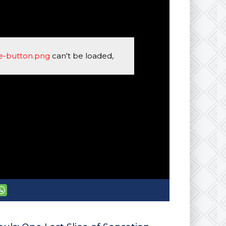
se-button.png
can't be loaded,