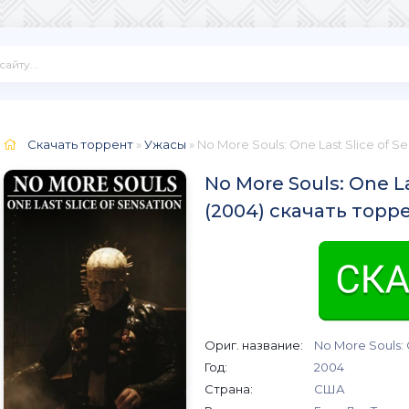
Скачать торрент
»
Ужасы
» No More Souls: One Last Slice of S
No More Souls: One La
(2004) скачать торр
Ориг. название:
No More Souls: 
Год:
2004
Страна:
США