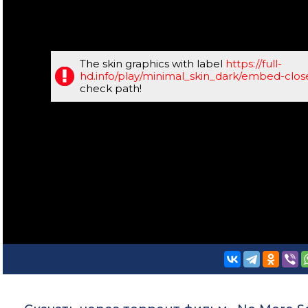
The skin graphics with label
https://full-
hd.info/play/minimal_skin_dark/embed-clo
check path!