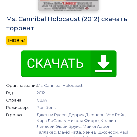
Ms. Cannibal Holocaust (2012) скачать
торрент
4.1
Ориг. название:
Ms. Cannibal Holocaust
Год:
2012
Страна:
США
Режиссер:
Рон Бонк
В ролях:
Дженни Руссо, Деррик Джонсон, Уэс Рейд,
Кирк ЛаСалль, Николя Фиоре, Келлин
Линдсэй, Эшби Брукс, Майкл Аарон
Галлахер, David Fatta, Уэйн В. Джонсон, Paul