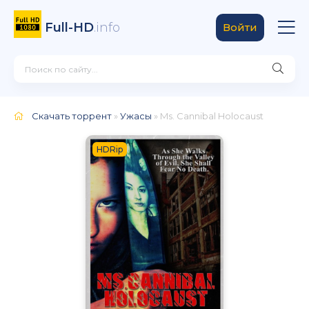
Full-HD
.info
Войти
Скачать торрент
»
Ужасы
» Ms. Cannibal Holocaust
HDRip