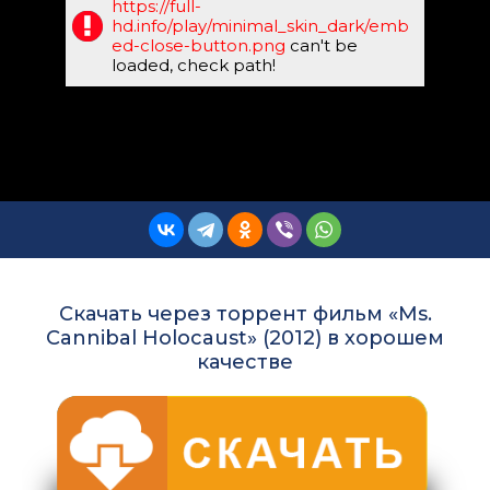
https://full-
hd.info/play/minimal_skin_dark/emb
ed-close-button.png
can't be
loaded, check path!
Скачать через торрент фильм «Ms.
Cannibal Holocaust» (2012) в хорошем
качестве