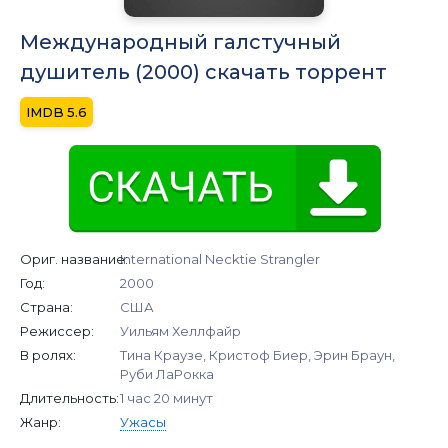
Международный галстучный
душитель (2000) скачать торрент
5.6
Ориг. название:
International Necktie Strangler
Год:
2000
Страна:
США
Режиссер:
Уильям Хеллфайр
В ролях:
Тина Краузе, Кристоф Биер, Эрин Браун,
Руби ЛаРокка
Длительность:
1 час 20 минут
Жанр:
Ужасы