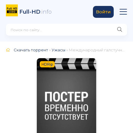
Full-HD
.info
Войти
Скачать торрент
»
Ужасы
» Международный галстучный душитель
HDRip