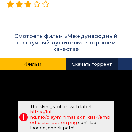
Смотреть фильм «Международный
галстучный душитель» в хорошем
качестве
Фильм
Скачать торрент
The skin graphics with label
https://full-
hd.info/play/minimal_skin_dark/emb
ed-close-button.png
can't be
loaded, check path!