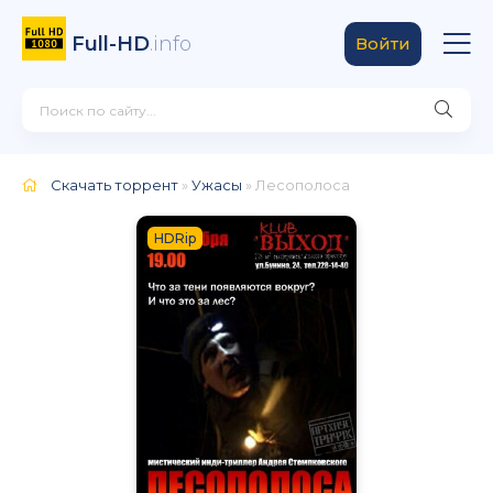
Full-HD
.info
Войти
Скачать торрент
»
Ужасы
» Лесополоса
HDRip