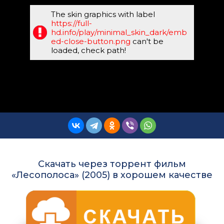
The skin graphics with label
https://full-
hd.info/play/minimal_skin_dark/emb
ed-close-button.png
can't be
loaded, check path!
Скачать через торрент фильм
«Лесополоса» (2005) в хорошем качестве