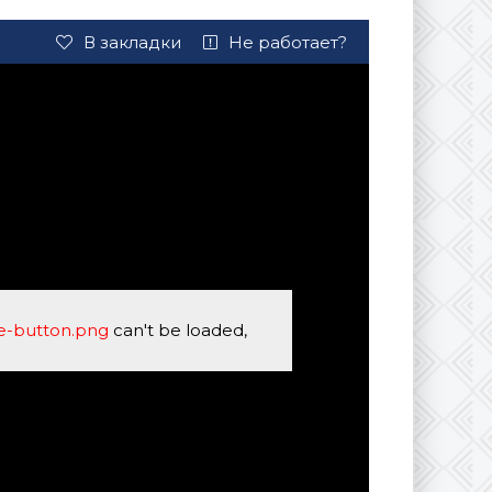
В закладки
Не работает?
se-button.png
can't be loaded,