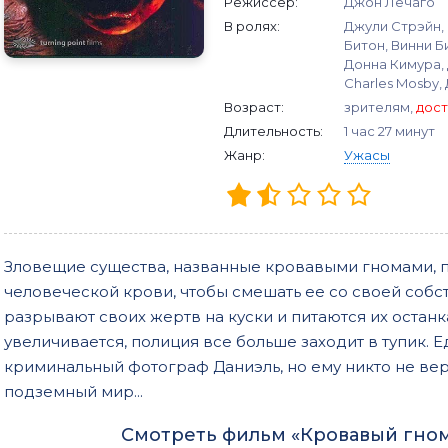
Режиссер:
Джон Лечаго
В ролях:
Джули Стрэйн,
Битон, Винни Б
Донна Кимура,
Charles Mosby,
Возраст:
зрителям,
дост
Длительность:
1 час 27 минут
Жанр:
Ужасы
Зловещие существа, названные кровавыми гномами, п
человеческой крови, чтобы смешать ее со своей соб
разрывают своих жертв на куски и питаются их останка
увеличивается, полиция все больше заходит в тупик. Е
криминальный фотограф Даниэль, но ему никто не вери
подземный мир...
Смотреть фильм «Кровавый гном