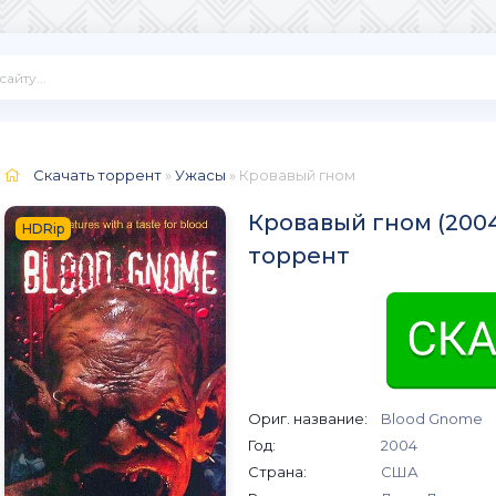
Скачать торрент
»
Ужасы
» Кровавый гном
Кровавый гном (2004
HDRip
торрент
Ориг. название:
Blood Gnome
Год:
2004
Страна:
США