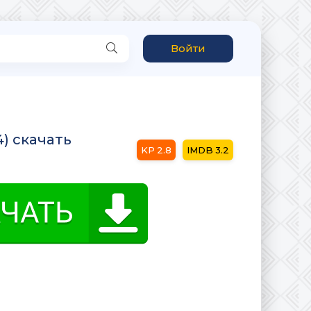
Войти
) скачать
2.8
3.2