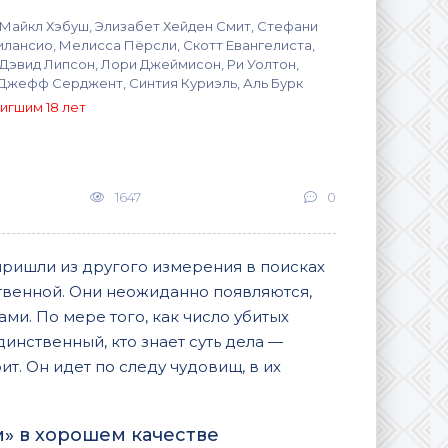
 Майкл Хэбуш, Элизабет Хейден Смит, Стефани
илансио, Мелисса Пёрсли, Скотт Евангелиста,
 Дэвид Липсон, Лори Джеймисон, Ри Уолтон,
 Джефф Серджент, Синтия Куриэль, Аль Бурк
игшим 18 лет
1647
0
ришли из другого измерения в поисках
ственной. Они неожиданно появляются,
ми. По мере того, как число убитых
динственный, кто знает суть дела —
т. Он идет по следу чудовищ, в их
» в хорошем качестве