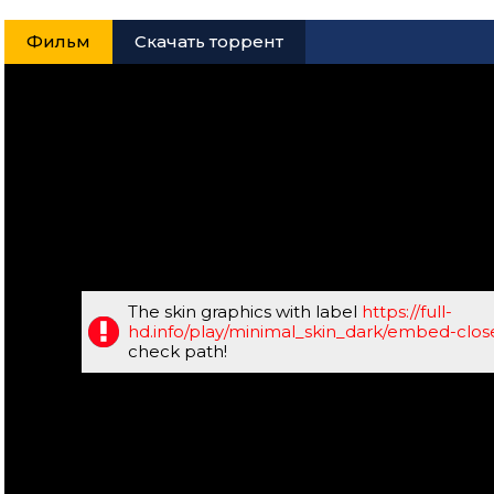
Фильм
Скачать торрент
The skin graphics with label
https://full-
hd.info/play/minimal_skin_dark/embed-clo
check path!