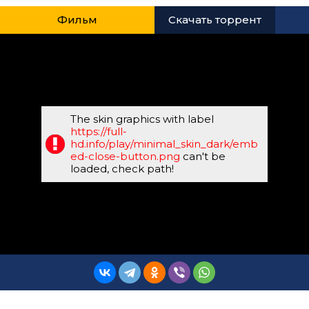
Фильм
Скачать торрент
The skin graphics with label
https://full-
hd.info/play/minimal_skin_dark/emb
ed-close-button.png
can't be
loaded, check path!