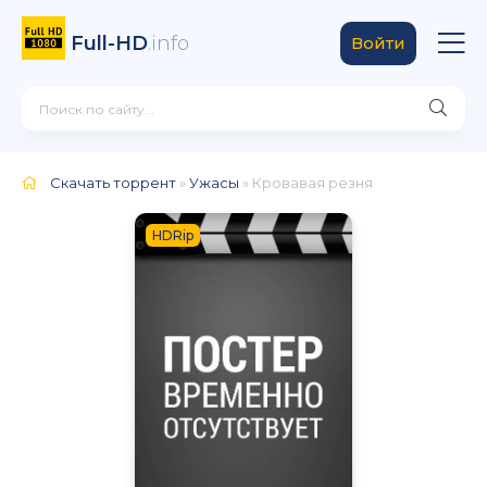
Full-HD
.info
Войти
Скачать торрент
»
Ужасы
» Кровавая резня
HDRip