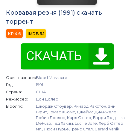
Кровавая резня (1991) скачать
торрент
4.6
5.1
Ориг. название:
Blood Massacre
Год:
1991
Страна:
США
Режиссер:
Дон Долер
В ролях:
Джордж Стоувер, Ричард Ракстон, Энн
Фрит, Томас Хьюмс, Джеймс ДиАнжело,
Робин Лондон, Карл Оттер, Бэрри Голд, Lisa
DeFuso, Тед Хаким, Lucille Joile, Херб Оттер
мл., Люси Пурье, Грэйс Стал, Gerard Vanik