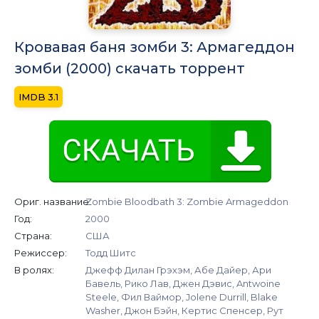
Кровавая баня зомби 3: Армагеддон
зомби (2000) скачать торрент
3.1
Ориг. название:
Zombie Bloodbath 3: Zombie Armageddon
Год:
2000
Страна:
США
Режиссер:
Тодд Шитс
В ролях:
Джефф Дилан Грэхэм, Абе Дайер, Ари
Бавель, Рико Лав, Джен Дэвис, Antwoine
Steele, Фил Ваймор, Jolene Durrill, Blake
Washer, Джон Бэйн, Кертис Спенсер, Рут