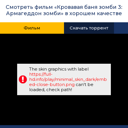
Смотреть фильм «Кровавая баня зомби 3:
Армагеддон зомби» в хорошем качестве
Фильм
Скачать торрент
The skin graphics with label
https://full-
hd.info/play/minimal_skin_dark/emb
ed-close-button.png
can't be
loaded, check path!