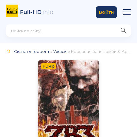
Full-HD
.info
Войти
Скачать торрент
»
Ужасы
» Кровавая баня зомби 3: Армагеддон зомби
HDRip