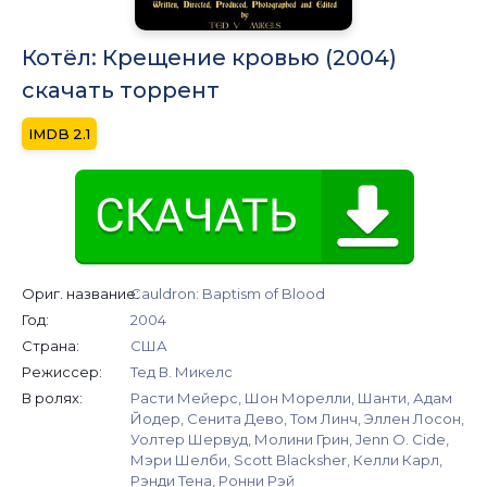
Котёл: Крещение кровью (2004)
скачать торрент
2.1
Ориг. название:
Cauldron: Baptism of Blood
Год:
2004
Страна:
США
Режиссер:
Тед В. Микелс
В ролях:
Расти Мейерс, Шон Морелли, Шанти, Адам
Йодер, Сенита Дево, Том Линч, Эллен Лосон,
Уолтер Шервуд, Молини Грин, Jenn O. Cide,
Мэри Шелби, Scott Blacksher, Келли Карл,
Рэнди Тена, Ронни Рэй