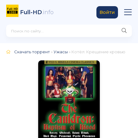
Full-HD
.info
Войти
Скачать торрент
»
Ужасы
» Котёл: Крещение кровью