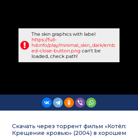
The skin graphics with label
https://full-
hd.info/play/minimal_skin_dark/emb
ed-close-button.png
can't be
loaded, check path!
Скачать через торрент фильм «Котёл:
Крещение кровью» (2004) в хорошем