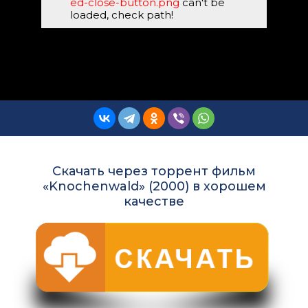
ed-close-button.png
can't be
loaded, check path!
Скачать через торрент фильм
«Knochenwald» (2000) в хорошем
качестве