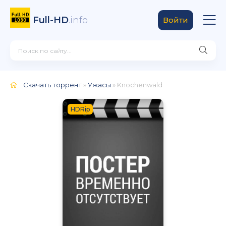
Full-HD
.info
Войти
Скачать торрент
»
Ужасы
» Knochenwald
HDRip