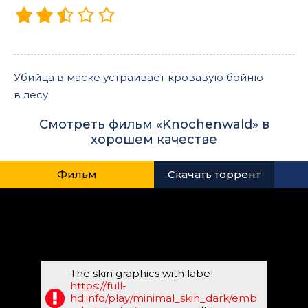
Убийца в маске устраивает кровавую бойню
в лесу.
Смотреть фильм «Knochenwald» в
хорошем качестве
Фильм
Скачать торрент
The skin graphics with label
https://full-
hd.info/play/minimal_skin_dark/emb