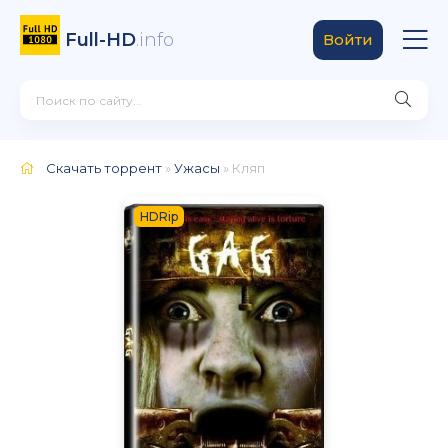
Full-HD
.info
Войти
Скачать торрент
»
Ужасы
» Кляп
HDRip