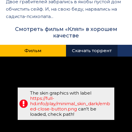
Двое грабителей забрались в якобы пустой дом
обчистить сейф. И, на свою беду, нарвались на
садиста-психопата...
Смотреть фильм «Кляп» в хорошем
качестве
Фильм
Скачать торрент
The skin graphics with label
https://full-
hd.info/play/minimal_skin_dark/emb
ed-close-button.png
can't be
loaded, check path!