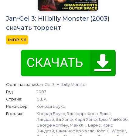
Jan-Gel 3: Hillbilly Monster (2003)
скачать торрент
3.6
Ориг. название:
Jan-Gel 3: Hillbilly Monster
Год:
2003
Страна:
США
Режиссер:
Конрад Брукс
В ролях:
Конрад Брукс, Эллсворт Холл, Брюс
Линдсэй, Эд Хопф, Карл Хопф, Джо МакКейб,
George Romley, Майкл Т. Барнс, Крис
Линдсэй, Дженнифер Уэллс, John C. Wigner,