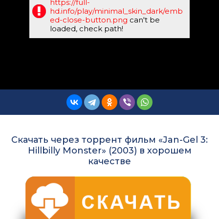
https://full-
hd.info/play/minimal_skin_dark/emb
ed-close-button.png
can't be
loaded, check path!
Скачать через торрент фильм «Jan-Gel 3:
Hillbilly Monster» (2003) в хорошем
качестве