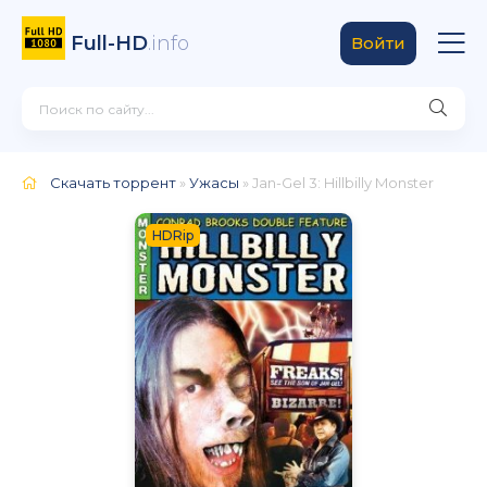
Full-HD
.info
Войти
Скачать торрент
»
Ужасы
» Jan-Gel 3: Hillbilly Monster
HDRip