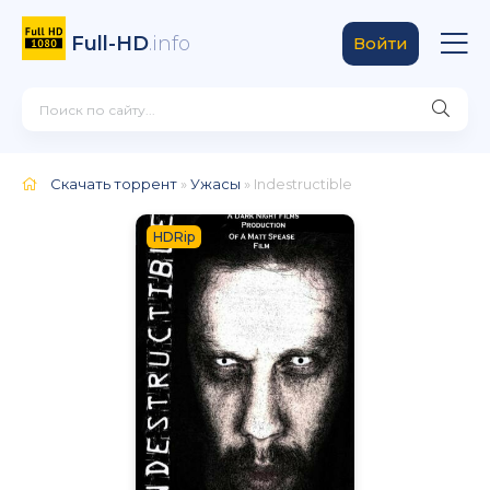
Full-HD
.info
Войти
Скачать торрент
»
Ужасы
» Indestructible
HDRip