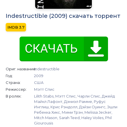
Indestructible (2009) скачать торрент
3.7
Ориг. название:
Indestructible
Год:
2009
Страна:
США
Режиссер:
Мэтт Спис
В ролях:
Lilith Stabs, Мэтт Спис, Чарли Спис, Джейд
Майкл Лафонт, Дэниэл Рамме, Руфус
Инглиш, Крис Рэндолл, Дэйзи Оуингс, Эшли
Ребекка Хикс, Мими Трэн, Melissa Jecker,
Mitch Mason, Sarah Teed, Haley Voiles, Phil
Giourousis