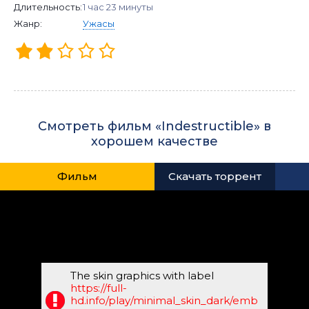
Длительность:
1 час 23 минуты
Жанр:
Ужасы
Смотреть фильм «Indestructible» в
хорошем качестве
Фильм
Скачать торрент
The skin graphics with label
https://full-
hd.info/play/minimal_skin_dark/emb