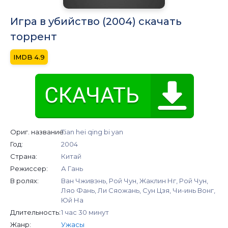
Игра в убийство (2004) скачать
торрент
4.9
Ориг. название:
Tian hei qing bi yan
Год:
2004
Страна:
Китай
Режиссер:
А Гань
В ролях:
Ван Чживэнь, Рой Чун, Жаклин Нг, Рой Чун,
Ляо Фань, Ли Сяожань, Сун Цзя, Чи-инь Вонг,
Юй На
Длительность:
1 час 30 минут
Жанр:
Ужасы