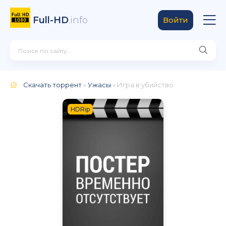
Full-HD
.info
Войти
Скачать торрент
»
Ужасы
» Игра в убийство
HDRip