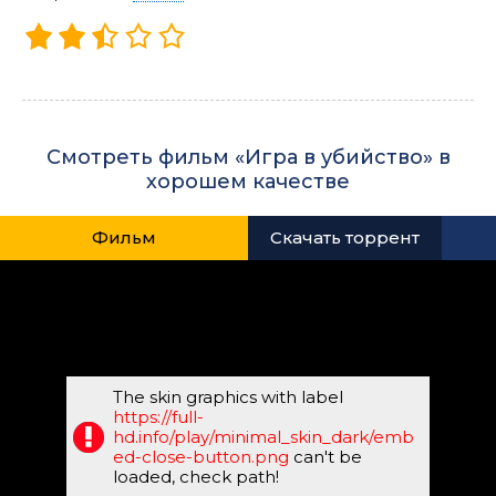
Смотреть фильм «Игра в убийство» в
хорошем качестве
Фильм
Скачать торрент
The skin graphics with label
https://full-
hd.info/play/minimal_skin_dark/emb
ed-close-button.png
can't be
loaded, check path!