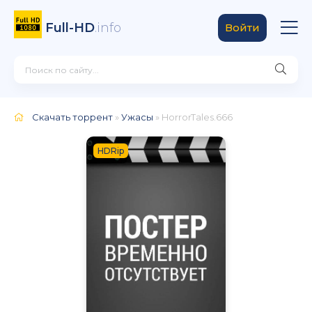
Full-HD
.info
Войти
Скачать торрент
»
Ужасы
» HorrorTales.666
HDRip