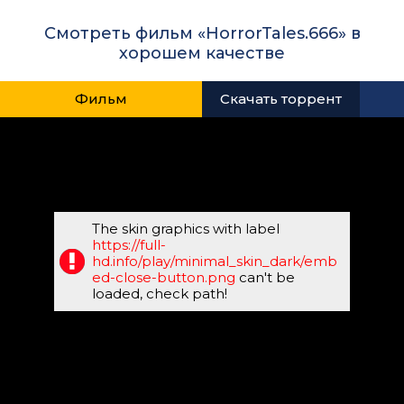
Смотреть фильм «HorrorTales.666» в
хорошем качестве
Фильм
Скачать торрент
The skin graphics with label
https://full-
hd.info/play/minimal_skin_dark/emb
ed-close-button.png
can't be
loaded, check path!