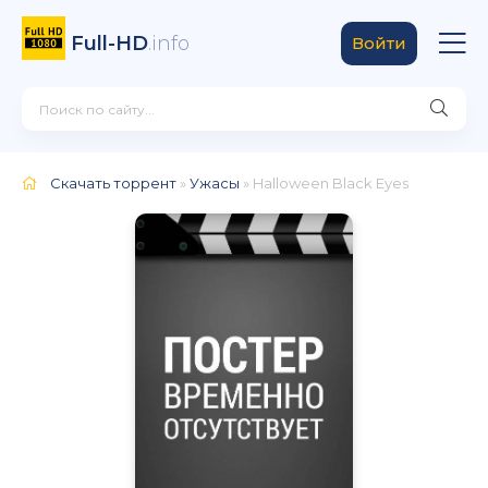
Full-HD
.info
Войти
Скачать торрент
»
Ужасы
» Halloween Black Eyes