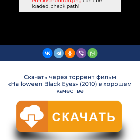
ed-close-button.png
can't be
loaded, check path!
Скачать через торрент фильм
«Halloween Black Eyes» (2010) в хорошем
качестве