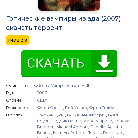
Готические вампиры из ада (2007)
скачать торрент
2.8
Ориг. название:
Gothic Vampires from Hell
Год:
2007
Страна:
США
Режиссер:
Форд Остин, Роб Уокер, Фред Толби
В ролях:
Джонни Джи, Джина ДеВеторри, Джед
Роуэн, Седрик Валле, Мара Марини, Zenova
Braeden, Michael Anthony Panella, Agustin
Bunuel, Мэттью Роберт, Jessica Remmers,