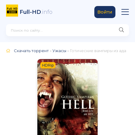
Full-HD
.info
Войти
Скачать торрент
»
Ужасы
» Готические вампиры из ада
HDRip