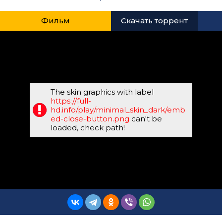
Фильм
Скачать торрент
The skin graphics with label
https://full-
hd.info/play/minimal_skin_dark/emb
ed-close-button.png
can't be
loaded, check path!