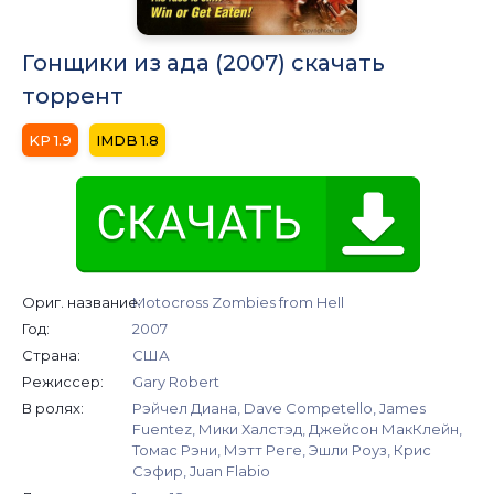
Гонщики из ада (2007) скачать
торрент
1.9
1.8
Ориг. название:
Motocross Zombies from Hell
Год:
2007
Страна:
США
Режиссер:
Gary Robert
В ролях:
Рэйчел Диана, Dave Competello, James
Fuentez, Мики Халстэд, Джейсон МакКлейн,
Томас Рэни, Мэтт Реге, Эшли Роуз, Крис
Сэфир, Juan Flabio