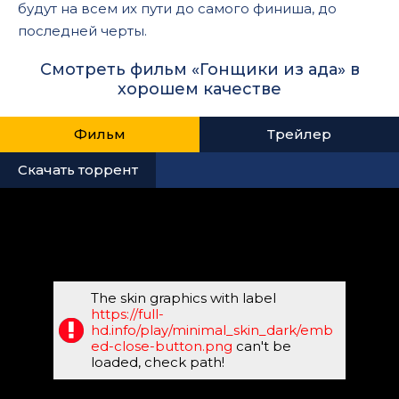
будут на всем их пути до самого финиша, до
последней черты.
Смотреть фильм «Гонщики из ада» в
хорошем качестве
Фильм
Трейлер
Скачать торрент
The skin graphics with label
https://full-
hd.info/play/minimal_skin_dark/emb
ed-close-button.png
can't be
loaded, check path!