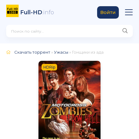
Full-HD
.info
Войти
Скачать торрент
»
Ужасы
» Гонщики из ада
HDRip