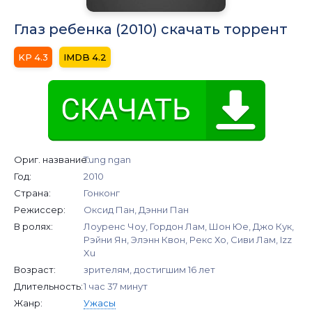
Глаз ребенка (2010) скачать торрент
4.3
4.2
Ориг. название:
Tung ngan
Год:
2010
Страна:
Гонконг
Режиссер:
Оксид Пан, Дэнни Пан
В ролях:
Лоуренс Чоу, Гордон Лам, Шон Юе, Джо Кук,
Рэйни Ян, Элэнн Квон, Рекс Хо, Сиви Лам, Izz
Xu
Возраст:
зрителям, достигшим 16 лет
Длительность:
1 час 37 минут
Жанр:
Ужасы