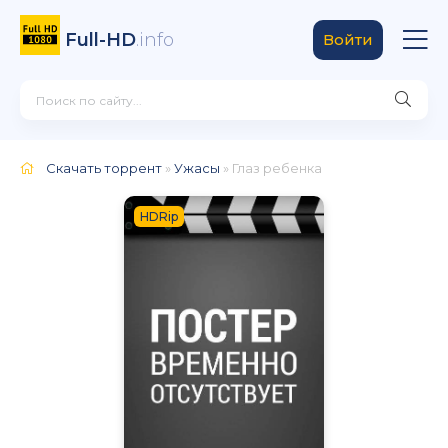
Full-HD
.info
Войти
Скачать торрент
»
Ужасы
» Глаз ребенка
HDRip