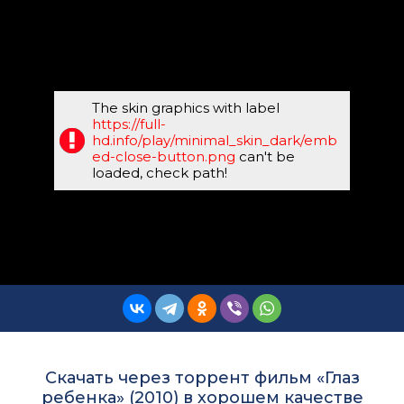
The skin graphics with label
https://full-
hd.info/play/minimal_skin_dark/emb
ed-close-button.png
can't be
loaded, check path!
Скачать через торрент фильм «Глаз
ребенка» (2010) в хорошем качестве