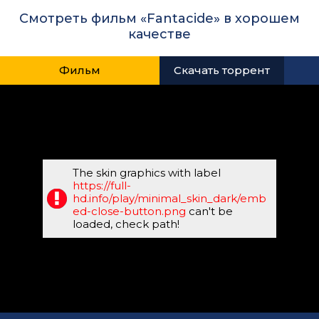
Смотреть фильм «Fantacide» в хорошем
качестве
Фильм
Скачать торрент
The skin graphics with label
https://full-
hd.info/play/minimal_skin_dark/emb
ed-close-button.png
can't be
loaded, check path!