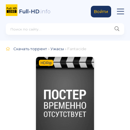
Full-HD
.info
Войти
Скачать торрент
»
Ужасы
» Fantacide
HDRip