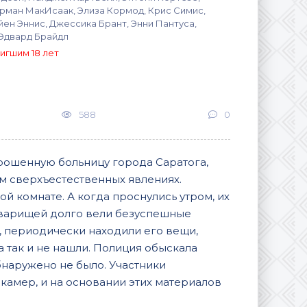
орман МакИсаак, Элиза Кормод, Крис Симис,
ен Эннис, Джессика Брант, Энни Пантуса,
 Эдвард Брайдл
игшим 18 лет
588
0
брошенную больницу города Саратога,
м сверхъестественных явлениях.
ой комнате. А когда проснулись утром, их
товарищей долго вели безуспешные
, периодически находили его вещи,
а так и не нашли. Полиция обыскала
бнаружено не было. Участники
камер, и на основании этих материалов