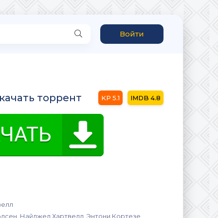
Войти
скачать торрент
5.1
4.8
велл
дсен, Найджел Хартвелл, Энтони Кортезе,