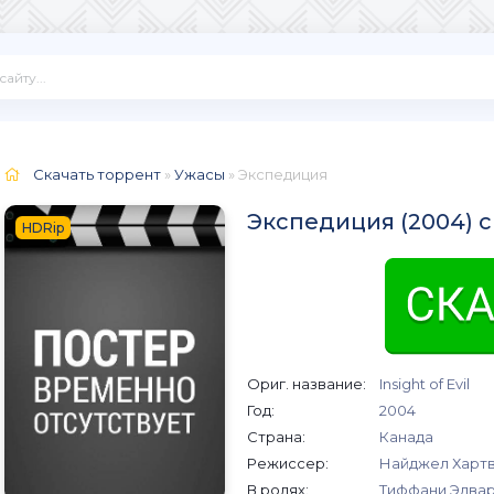
Скачать торрент
»
Ужасы
» Экспедиция
Экспедиция (2004) 
HDRip
Ориг. название:
Insight of Evil
Год:
2004
Страна:
Канада
Режиссер:
Найджел Харт
В ролях:
Тиффани Эдвар