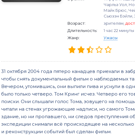
Чарльз Уол, Н
Майк Брюс, Чей
Сьюзэн Бэйли,
Возраст:
зрителям,
дост
Длительность:
1 час 22 минуты
Жанр:
Ужасы
31 октября 2004 года пятеро канадцев приехали в за
чтобы снять документальный фильм о наблюдаемых та
Вечером, утомившись, они выпили пива и уснули в одн
было только четверо. Том Кринг исчез. Четверо его 
поиски. Они слышали голос Тома, зовущего на помощь
читали на стенах угрожающие надписи, но самого Том
здание, но ни пропавшего, ни следов преступления о
экспедиции снимали всё происходящее на несколько 
и реконструкции событий был сделан фильм.