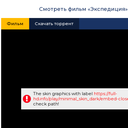
Смотреть фильм «Экспедиция»
Фильм
Скачать торрент
The skin graphics with label
https://full-
hd.info/play/minimal_skin_dark/embed-clo
check path!