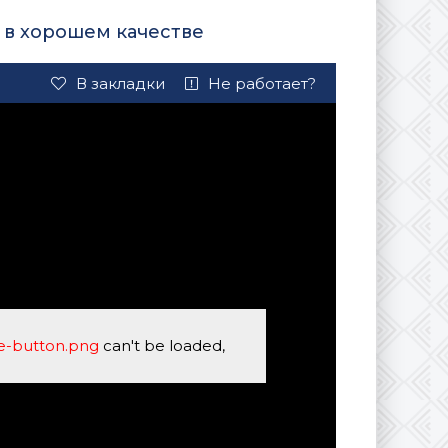
 в хорошем качестве
В закладки
Не работает?
se-button.png
can't be loaded,