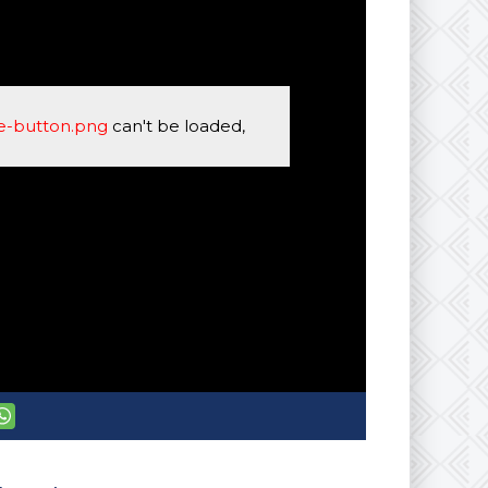
se-button.png
can't be loaded,