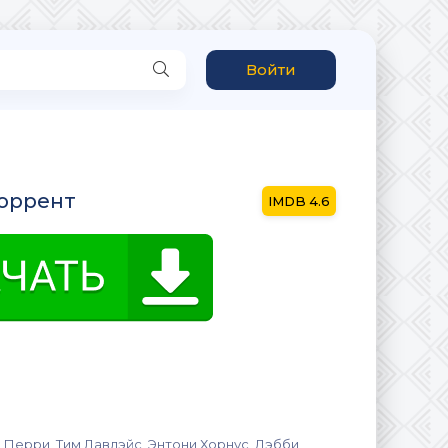
Войти
торрент
4.6
 Перри, Тим Лавлэйс, Энтони Хорнус, Дэбби