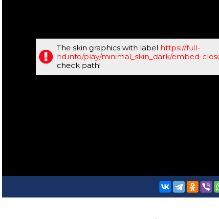
The skin graphics with label
https://full-
hd.info/play/minimal_skin_dark/embed-clo
check path!