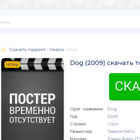
Скачать торрент
»
Ужасы
» Dog
Dog (2009) скачать 
HDRip
Ориг. название:
Dog
Год:
2009
Страна:
США
Режиссер:
Тимоти Гейтс
В ролях:
Дэвид Файн, DJ