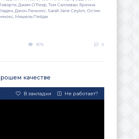
Лэвэрти, Джим О’Риэр, Том Салливан, Бренна
ладен, Джон Леннокс, Sarah Jane Ceylon, Остин
Леннокс, Мишель Пейдж
876
0
орошем качестве
В закладки
Не работает?