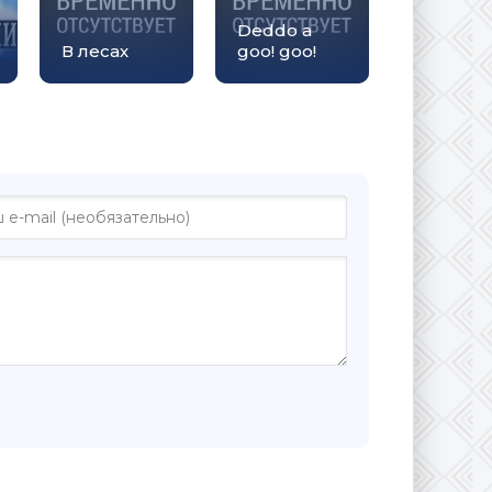
Deddo a
В лесах
goo! goo!