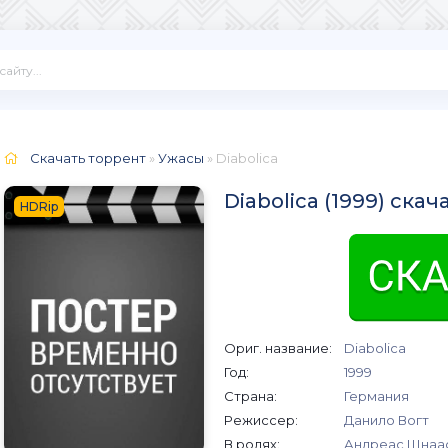
Скачать торрент
»
Ужасы
» Diabolica
Diabolica (1999) ска
HDRip
Ориг. название:
Diabolica
Год:
1999
Страна:
Германия
Режиссер:
Данило Вогт
В ролях:
Андреас Шнаас,