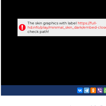
The skin graphics with label
https://full-
hd.info/play/minimal_skin_dark/embed-clo
check path!