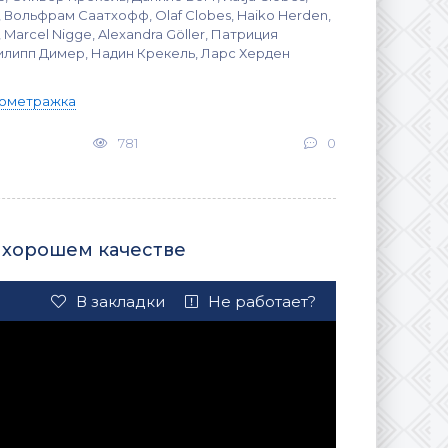
t, Вольфрам Саатхофф, Olaf Clobes, Haiko Herden,
 Marcel Nigge, Alexandra Göller, Патриция
липп Димер, Надин Крекель, Ларс Херден
ометражка
781
0
в хорошем качестве
В закладки
Не работает?