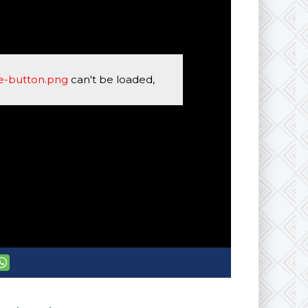
se-button.png
can't be loaded,