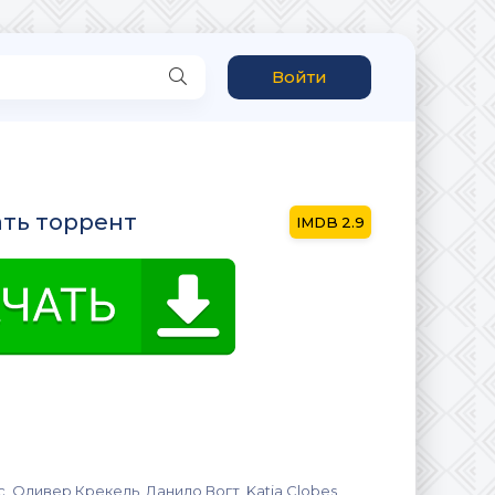
Войти
чать торрент
2.9
 Оливер Крекель, Данило Вогт, Katja Clobes,