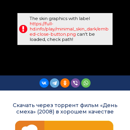
The skin graphics with label
https://full-
hd.info/play/minimal_skin_dark/emb
ed-close-button.png
can't be
loaded, check path!
Скачать через торрент фильм «День
смеха» (2008) в хорошем качестве