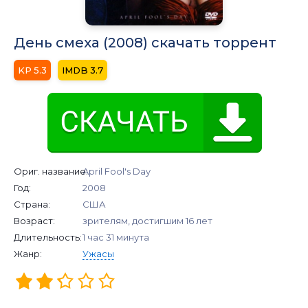
День смеха (2008) скачать торрент
5.3
3.7
Ориг. название:
April Fool's Day
Год:
2008
Страна:
США
Возраст:
зрителям, достигшим 16 лет
Длительность:
1 час 31 минута
Жанр:
Ужасы