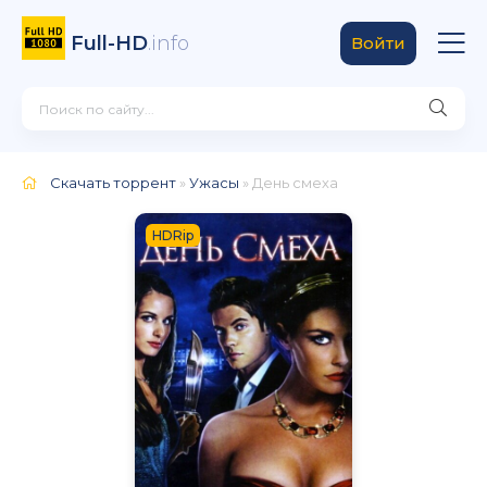
Full-HD
.info
Войти
Скачать торрент
»
Ужасы
» День смеха
HDRip