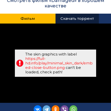
Смотреть фильм «Damaged» в хорошем
качестве
Фильм
Скачать торрент
The skin graphics with label
https://full-
hd.info/play/minimal_skin_dark/emb
ed-close-button.png
can't be
loaded, check path!