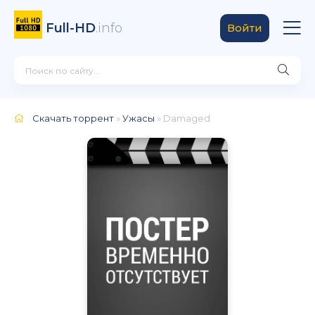
Full-HD
.info
Войти
Скачать торрент
»
Ужасы
» Damaged