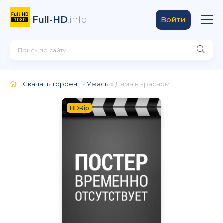
Full-HD
.info
Войти
Скачать торрент
»
Ужасы
» Дама в красном
HDRip