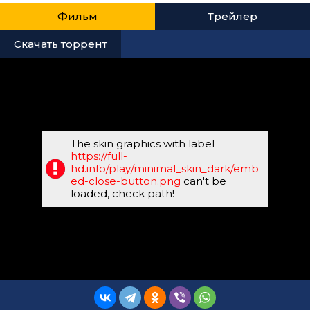
Фильм
Трейлер
Скачать торрент
The skin graphics with label
https://full-
hd.info/play/minimal_skin_dark/emb
ed-close-button.png
can't be
loaded, check path!