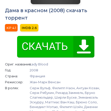
Дама в красном (2008) скачать
торрент
4.1
2.6
Ориг. название:
Lady Blood
Год:
2008
Страна:
Франция
Режиссер:
Жан-Марк Венсан
В ролях:
Серж Вульф, Филипп Наон, Антуан Козан,
Серж Рябукин, Рихард Заммель, Бруно
Слагмюльдер, Ширли Буске, Эмманюэль
Эскурру, Маттиас Ван Каш, Брюно Соло,
Бенедикт Мэтью, Филипп Шэйн, Дженни