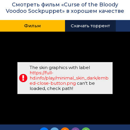
Смотреть фильм «Curse of the Bloody
Voodoo Sockpuppet» в хорошем качестве
Фильм
Скачать торрент
The skin graphics with label
https://full-
hd.info/play/minimal_skin_dark/emb
ed-close-button.png
can't be
loaded, check path!