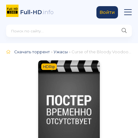
Full-HD
.info
Войти
Скачать торрент
»
Ужасы
» Curse of the Bloody Voodoo Sockpuppet
HDRip