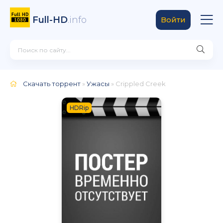
Full-HD
.info
Войти
Скачать торрент
»
Ужасы
» Crippled Creek
HDRip