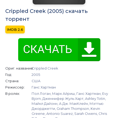
Crippled Creek (2005) скачать
торрент
2.6
Ориг. название:
Crippled Creek
Год:
2005
Страна:
США
Режиссер:
Ганс Хартман
В ролях:
Пол Логан, Марк Айриш, Ганс Хартман, Evy
Bjorn, Дженнифер Жуль Харт, Ashley Totin,
Майкл Дайонн, А.Дж. МакКлейн, Мэттью
Джорджетти, Graham Thompson, Kevin
Greene, Antonio Suarez, Sarah Owens, Chris