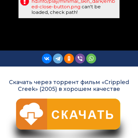
hd.info/play/minimal_skin_dark/emb
ed-close-button.png
can't be
loaded, check path!
Скачать через торрент фильм «Crippled
Creek» (2005) в хорошем качестве