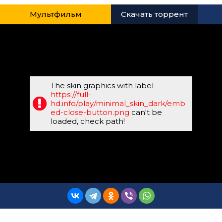
Мультфильм
Скачать торрент
The skin graphics with label
https://full-
hd.info/play/minimal_skin_dark/emb
ed-close-button.png
can't be
loaded, check path!