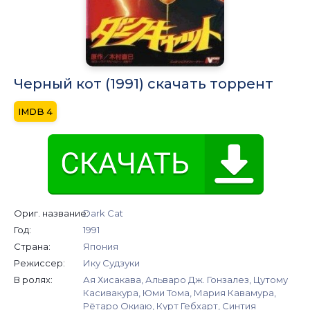
Черный кот (1991) скачать торрент
4
Ориг. название:
Dark Cat
Год:
1991
Страна:
Япония
Режиссер:
Ику Судзуки
В ролях:
Ая Хисакава, Альваро Дж. Гонзалез, Цутому
Касивакура, Юми Тома, Мария Кавамура,
Рётаро Окиаю, Курт Гебхарт, Синтия