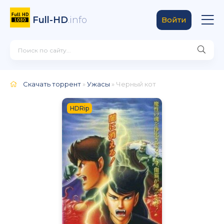
Full-HD
.info
Войти
Скачать торрент
»
Ужасы
» Черный кот
HDRip