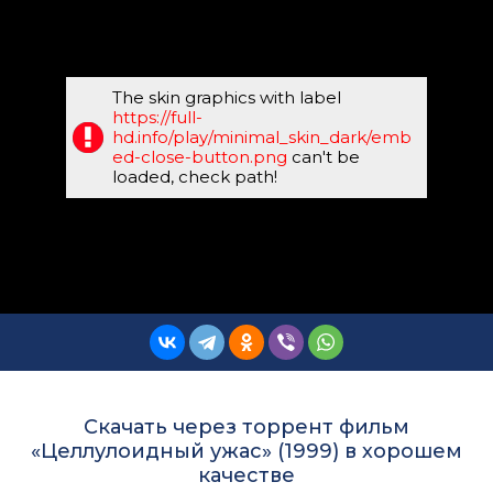
The skin graphics with label
https://full-
hd.info/play/minimal_skin_dark/emb
ed-close-button.png
can't be
loaded, check path!
Скачать через торрент фильм
«Целлулоидный ужас» (1999) в хорошем
качестве