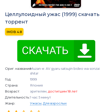
Целлулоидный ужас (1999) скачать
торрент
4.8
Ориг. название:
Muzan-e: AV gyaru satsujin bideo wa sonzai
shita!
Год:
1999
Страна:
Япония
Возраст:
зрителям,
достигшим 18 лет
Длительность:
1 час 5 минут
Жанр:
Ужасы
,
Для взрослых