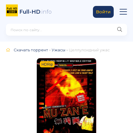
Full-HD
.info
Войти
Скачать торрент
»
Ужасы
» Целлулоидный ужас
HDRip