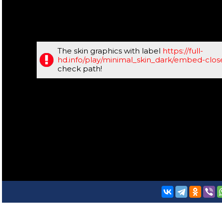
The skin graphics with label
https://full-
hd.info/play/minimal_skin_dark/embed-clo
check path!