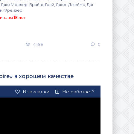
 Джо Моллер, Брайан Грэй, Джон Джеймс, Даг
ги Фрейзер
игшим 18 лет
4488
0
pire» в хорошем качестве
В закладки
Не работает?