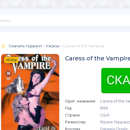
Скачать торрент
»
Ужасы
» Caress of the Vampire
Caress of the Vampir
HDRip
Ориг. название:
Caress of the V
Год:
1996
Страна:
США
Режиссер:
Фрэнк Терран
В ролях:
Дариен Прайс,