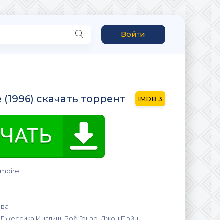
Войти
e (1996) скачать торрент
3
ampire
ова
 Джессика Инглиш, Боб Гонзо, Джон Пэйн,