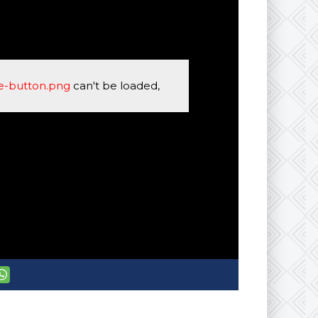
se-button.png
can't be loaded,