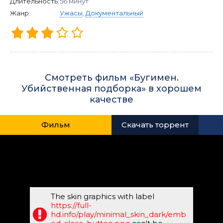
Длительность:
56 минут
Жанр:
Ужасы
,
Документальный
Смотреть фильм «Бугимен.
Убийственная подборка» в хорошем
качестве
Фильм
Скачать торрент
The skin graphics with label
https://full-
hd.info/play/minimal_skin_dark/emb