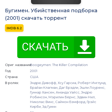
Бугимен. Убийственная подборка
(2001) скачать торрент
6.2
Ориг. название:
Boogeymen: The Killer Compilation
Год:
2001
Страна:
США
В ролях:
Эндрю Дивофф, Хсу Гарсиа, Роберт Инглунд,
Брайан Клагман, Даг Брэдли, Эшли Лоуренс,
Гуннар Хансен, Аманда Уайсс, Эндрю
Робинсон, Мэрилин Бёрнс, Эдвин Нил,
Николас Винс, Саймон Бэмфорд, Грэйс
Кирби, Эд Гуинн