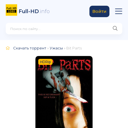
Full-HD
.info
Войти
Скачать торрент
»
Ужасы
» Bit Parts
HDRip