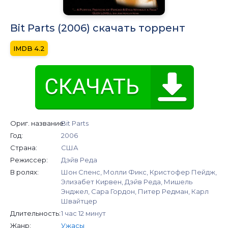
Bit Parts (2006) скачать торрент
4.2
Ориг. название:
Bit Parts
Год:
2006
Страна:
США
Режиссер:
Дэйв Реда
В ролях:
Шон Спенс, Молли Фикс, Кристофер Пейдж,
Элизабет Кирвен, Дэйв Реда, Мишель
Энджел, Сара Гордон, Питер Редман, Карл
Швайтцер
Длительность:
1 час 12 минут
Жанр:
Ужасы