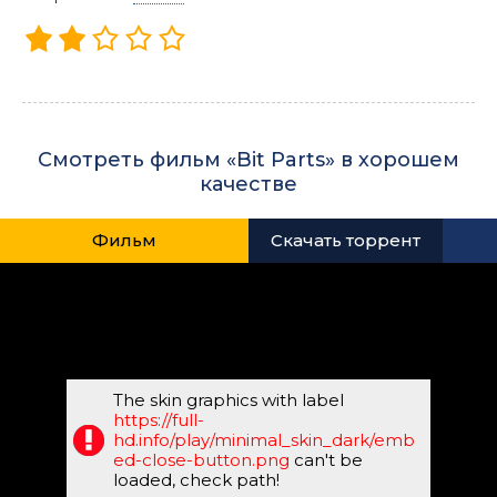
Смотреть фильм «Bit Parts» в хорошем
качестве
Фильм
Скачать торрент
The skin graphics with label
https://full-
hd.info/play/minimal_skin_dark/emb
ed-close-button.png
can't be
loaded, check path!