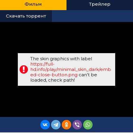
Фильм
Трейлер
Скачать торрент
The skin graphics with label
https://full-
hd.info/play/minimal_skin_dark/emb
ed-close-button.png
can't be
loaded, check path!