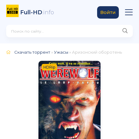
Full-HD
.info
Войти
Скачать торрент
»
Ужасы
» Аризонский оборотень
HDRip