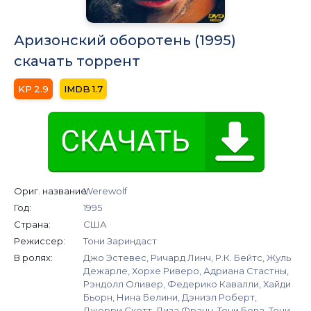
Аризонский оборотень (1995)
скачать торрент
2.9
1.7
Ориг. название:
Werewolf
Год:
1995
Страна:
США
Режиссер:
Тони Зариндаст
В ролях:
Джо Эстевес, Ричард Линч, Р.К. Бейтс, Жуль
Дежарле, Хорхе Риверо, Адриана Стастны,
Рэндолл Оливер, Федерико Кавалли, Хайди
Бьорн, Нина Белини, Дэниэл Роберт,
Джерри Скотт, Лиза Франц, Тони Бова, Тони