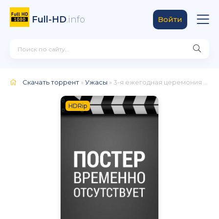
Full-HD
.info
Войти
Скачать торрент
»
Ужасы
» 3-я ежегодная церемония вручения премии Scream Awards
HDRip