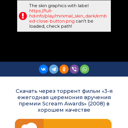
The skin graphics with label
https://full-
hd.info/play/minimal_skin_dark/emb
ed-close-button.png
can't be
loaded, check path!
Скачать через торрент фильм «3-я
ежегодная церемония вручения
премии Scream Awards» (2008) в
хорошем качестве