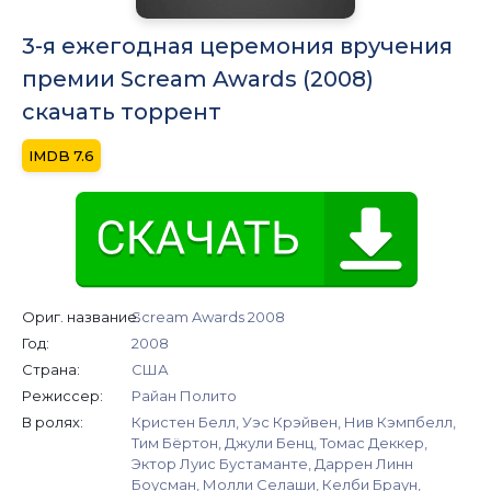
3-я ежегодная церемония вручения
премии Scream Awards (2008)
скачать торрент
7.6
Ориг. название:
Scream Awards 2008
Год:
2008
Страна:
США
Режиссер:
Райан Полито
В ролях:
Кристен Белл, Уэс Крэйвен, Нив Кэмпбелл,
Тим Бёртон, Джули Бенц, Томас Деккер,
Эктор Луис Бустаманте, Даррен Линн
Боусман, Молли Селаши, Келби Браун,