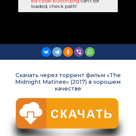
ed-close-button.png
can't be
loaded, check path!
Скачать через торрент фильм «The
Midnight Matinee» (2017) в хорошем
качестве