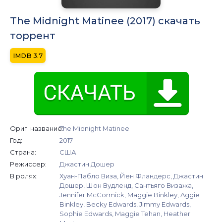
The Midnight Matinee (2017) скачать
торрент
3.7
Ориг. название:
The Midnight Matinee
Год:
2017
Страна:
США
Режиссер:
Джастин Дошер
В ролях:
Хуан-Пабло Виза, Йен Фландерс, Джастин
Дошер, Шон Вудленд, Сантьяго Визажа,
Jennifer McCormick, Maggie Binkley, Aggie
Binkley, Becky Edwards, Jimmy Edwards,
Sophie Edwards, Maggie Tehan, Heather