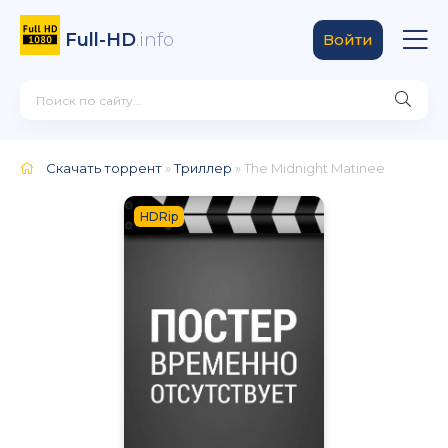
Full-HD
.info
Войти
Скачать торрент
»
Триллер
» The Midnight Matinee
HDRip