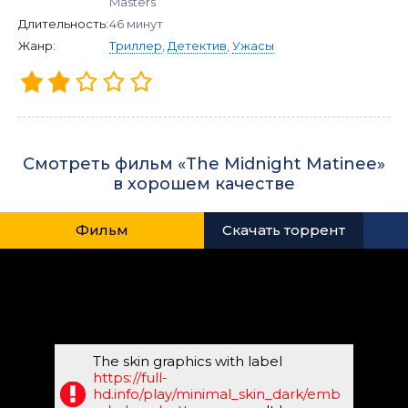
Masters
Длительность:
46 минут
Жанр:
Триллер
,
Детектив
,
Ужасы
Смотреть фильм «The Midnight Matinee»
в хорошем качестве
Фильм
Скачать торрент
The skin graphics with label
https://full-
hd.info/play/minimal_skin_dark/emb