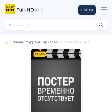
Full-HD
.info
Войти
Скачать торрент
»
Триллер
» Слева от центра
HDRip