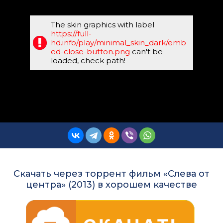
The skin graphics with label
https://full-
hd.info/play/minimal_skin_dark/emb
ed-close-button.png
can't be
loaded, check path!
Скачать через торрент фильм «Слева от
центра» (2013) в хорошем качестве