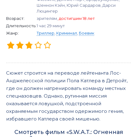
Шеннон Кэйн, Юрий Сардаров, Дарси
Люцингер
Возраст:
зрителям,
достигшим 18 лет
Длительность:
1 час 29 минут
Жанр:
Триллер
,
Криминал
,
Боевик
Сюжет строится на переводе лейтенанта Лос-
Анджелесской полиции Пола Катлера в Детройт,
где он должен натренировать команду местных
спецназовцев. Однако, рутинная миссия
оказывается ловушкой, подстроенной
охраняемым государством одержимого гения,
избравшего Катлера своей мишенью.
Смотреть фильм «S.W.A.T.: Огненная