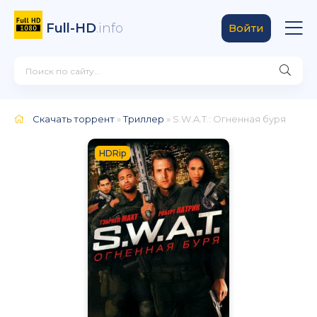
Full-HD
.info
Войти
Скачать торрент
»
Триллер
» S.W.A.T.: Огненная буря
HDRip