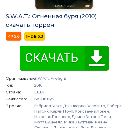
S.W.A.T.: Огненная буря (2010)
скачать торрент
5.6
5.3
Ориг. название:
S.W.A.T.: Firefight
Год:
2010
Страна:
США
Режиссер:
Бенни Бум
В ролях:
Гэбриел Махт, Джанкарло Эспозито, Роберт
Патрик, Карли Поуп, Кристанна Локен,
Николас Гонсалес, Джино Энтони Песи,
Мэтт Бушнелл, Мика Хауптман, Кевин
Филлипс, Дэннис Норт, Брэд Букаускас,