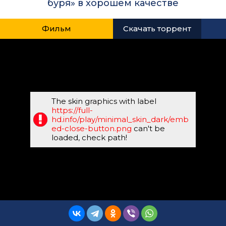
буря» в хорошем качестве
Фильм
Скачать торрент
The skin graphics with label
https://full-
hd.info/play/minimal_skin_dark/emb
ed-close-button.png
can't be
loaded, check path!