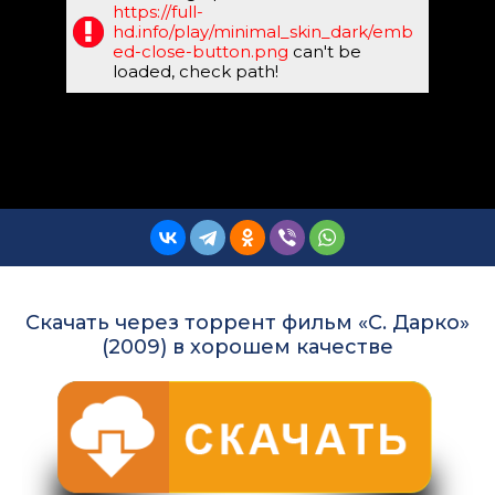
https://full-
hd.info/play/minimal_skin_dark/emb
ed-close-button.png
can't be
loaded, check path!
Скачать через торрент фильм «С. Дарко»
(2009) в хорошем качестве