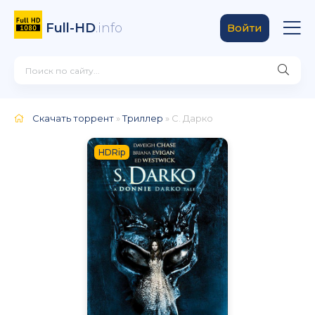
Full-HD
.info
Войти
Скачать торрент
»
Триллер
» С. Дарко
HDRip