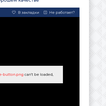
хорошем качестве
В закладки
Не работает?
se-button.png
can't be loaded,