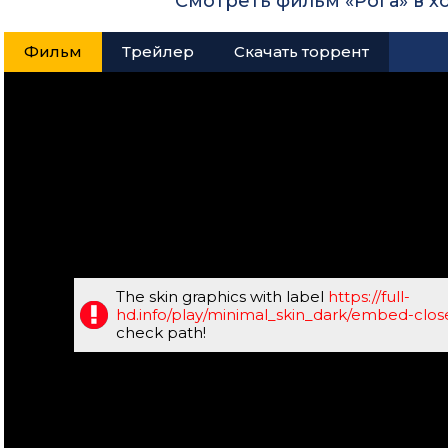
Смотреть фильм «Рога» в 
Фильм
Трейлер
Скачать торрент
The skin graphics with label
https://full-
hd.info/play/minimal_skin_dark/embed-clo
check path!