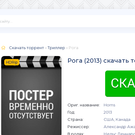
Скачать торрент
»
Триллер
» Рога
Рога (2013) скачать 
HDRip
Ориг. название:
Horns
Год:
2013
Страна:
США, Канада
Режиссер:
Александр Аж
В ролях:
Нельс Леннарс