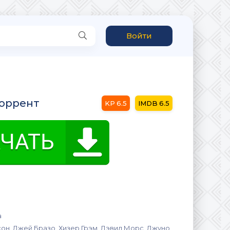
Войти
торрент
6.5
6.5
а
он, Джей Бразо, Хизер Грэм, Дэвид Морс, Джуно