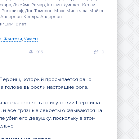
ахара, Джеймс Римар, Кэтлин Куинлен, Келли
л Рэдклифф, Дон Томпсон, Макс Мингелла, Майкл
 Андерсон, Кендра Андерсон
игшим 16 лет
а
,
Фэнтези
,
Ужасы
916
0
 Перриш, который просыпается рано
на голове выросли настоящие рога.
ьское качество: в присутствии Перриша
, и все грязные секреты оказываются на
ле убил его девушку, поскольку в этом
ельно.