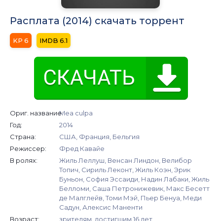
Расплата (2014) скачать торрент
6
6.1
Ориг. название:
Mea culpa
Год:
2014
Страна:
США, Франция, Бельгия
Режиссер:
Фред Кавайе
В ролях:
Жиль Леллуш, Венсан Линдон, Велибор
Топич, Сириль Леконт, Жиль Коэн, Эрик
Буньон, София Эссаиди, Надин Лабаки, Жиль
Белломи, Саша Петронижевик, Макс Бесетт
де Малглейв, Томи Мэй, Пьер Бенуа, Меди
Садун, Алексис Маненти
Возраст:
зрителям, достигшим 16 лет