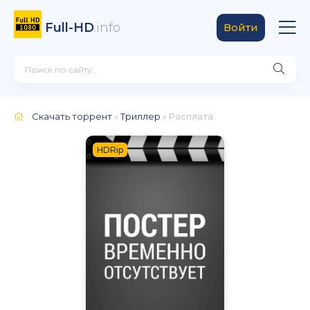
Full-HD
.info
Войти
Скачать торрент
»
Триллер
» Расплата
HDRip