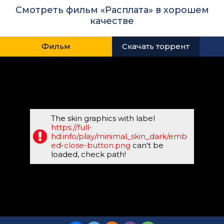
Смотреть фильм «Расплата» в хорошем
качестве
Фильм
Скачать торрент
The skin graphics with label
https://full-
hd.info/play/minimal_skin_dark/emb
ed-close-button.png
can't be
loaded, check path!