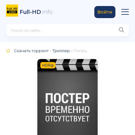
Full-HD
.info
Войти
Скачать торрент
»
Триллер
» Пипец
HDRip