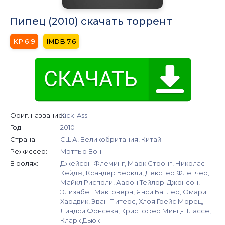
Пипец (2010) скачать торрент
6.9
7.6
Ориг. название:
Kick-Ass
Год:
2010
Страна:
США, Великобритания, Китай
Режиссер:
Мэттью Вон
В ролях:
Джейсон Флеминг, Марк Стронг, Николас
Кейдж, Ксандер Беркли, Декстер Флетчер,
Майкл Рисполи, Аарон Тейлор-Джонсон,
Элизабет Макговерн, Янси Батлер, Омари
Хардвик, Эван Питерс, Хлоя Грейс Морец,
Линдси Фонсека, Кристофер Минц-Плассе,
Кларк Дьюк