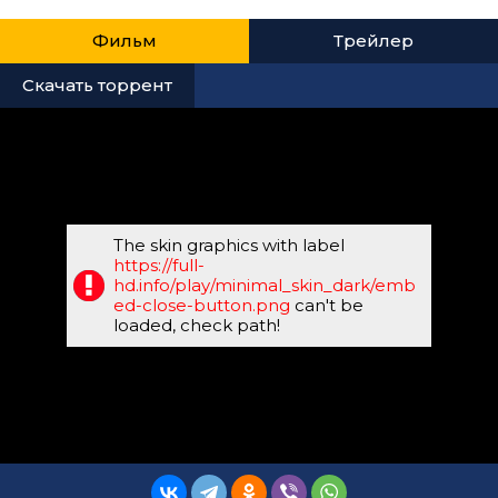
Фильм
Трейлер
Скачать торрент
The skin graphics with label
https://full-
hd.info/play/minimal_skin_dark/emb
ed-close-button.png
can't be
loaded, check path!