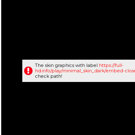
The skin graphics with label
https://full-
hd.info/play/minimal_skin_dark/embed-clo
check path!