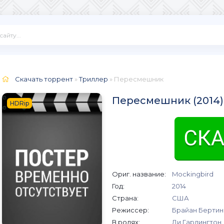
Скачать торрент
»
Триллер
» Пересмешник
Пересмешник (2014)
HDRip
Ориг. название:
Mockingbird
Год:
2014
Страна:
США
Режиссер:
Брайан Бертин
В ролях:
Ли Гарлингтон