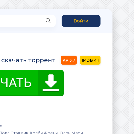
Войти
 скачать торрент
3.7
4.1
о
, Тодд Стэшвик, Колби Френч, Одри Мари