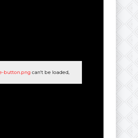
se-button.png
can't be loaded,