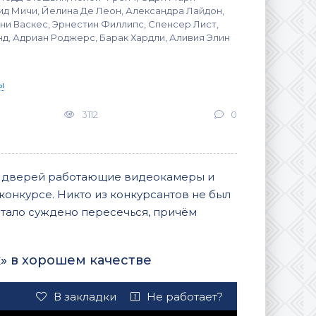
ид Мичи, Йелина Де Леон, Александра Лайдон,
ни Васкес, Эрнестин Филлипс, Спенсер Лист,
д, Адриан Роджерс, Барак Хардли, Аливия Элин
ы
3112
0
х дверей работающие видеокамеры и
конкурсе. Никто из конкурсантов не был
 стало суждено пересечься, причём
 в хорошем качестве
В закладки
Не работает?