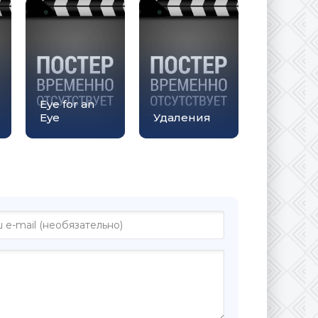
Eye for an
Eye
Удаления