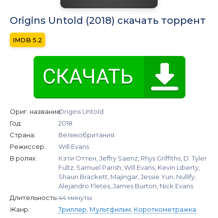
Origins Untold (2018) скачать торрент
5.2
Ориг. название:
Origins Untold
Год:
2018
Страна:
Великобритания
Режиссер:
Will Evans
В ролях:
Кэти Оттен, Jeffry Saenz, Rhys Griffiths, D. Tyler
Fultz, Samuel Parish, Will Evans, Kevin Liberty,
Shaun Brackett, Majingar, Jessie Yun, Nullify,
Alejandro Fletes, James Burton, Nick Evans
Длительность:
44 минуты
Жанр:
Триллер
,
Мультфильм
,
Короткометражка