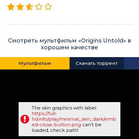
Смотреть мультфильм «Origins Untold» в
хорошем качестве
Мультфильм
Скачать торрент
The skin graphics with label
https://full-
hd.info/play/minimal_skin_dark/emb
ed-close-button.png
can't be
loaded, check path!