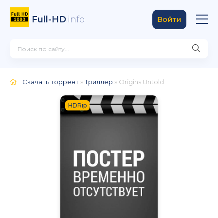
Full-HD
.info
Войти
Скачать торрент
»
Триллер
» Origins Untold
HDRip