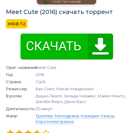
Meet Cute (2016) скачать торрент
7.2
Ориг. название:
Meet Cute
Год:
2016
Страна:
США
Режиссер:
Бен Смит, Меган Макдоннел
В ролях:
Джуно Темпл, Зельда Уильямс, Майкл Минто,
Шелби Феро, Джон Басс
Длительность:
25 минут
Жанр:
Триллер
,
Мелодрама
,
Комедия
,
Ужасы
,
Короткометражка