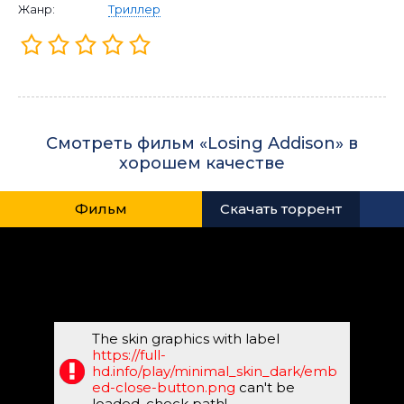
Жанр:
Триллер
Смотреть фильм «Losing Addison» в
хорошем качестве
Фильм
Скачать торрент
The skin graphics with label
https://full-
hd.info/play/minimal_skin_dark/emb
ed-close-button.png
can't be
loaded, check path!