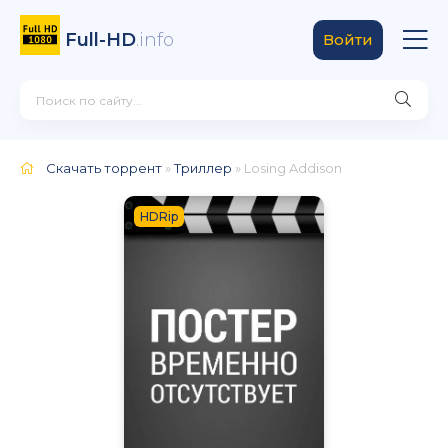
Full-HD
.info
Войти
Скачать торрент
»
Триллер
» Losing Addison
HDRip