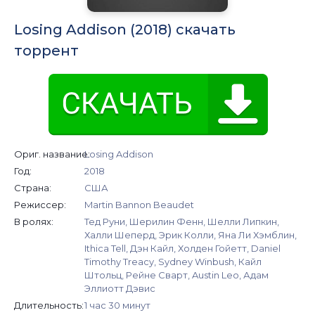
Losing Addison (2018) скачать
торрент
Ориг. название:
Losing Addison
Год:
2018
Страна:
США
Режиссер:
Martin Bannon Beaudet
В ролях:
Тед Руни, Шерилин Фенн, Шелли Липкин,
Халли Шеперд, Эрик Колли, Яна Ли Хэмблин,
Ithica Tell, Дэн Кайл, Холден Гойетт, Daniel
Timothy Treacy, Sydney Winbush, Кайл
Штольц, Рейне Сварт, Austin Leo, Адам
Эллиотт Дэвис
Длительность:
1 час 30 минут